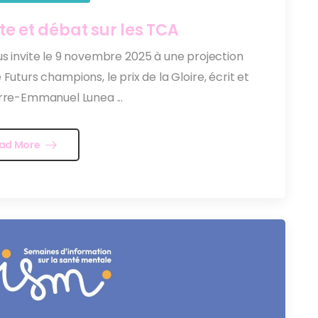
te et débat sur les TCA
us invite le 9 novembre 2025 à une projection
uturs champions, le prix de la Gloire, écrit et
erre-Emmanuel Lunea ...
ad More