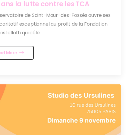
ns la lutte contre les TCA
onservatoire de Saint-Maur-des-Fossés ouvre ses
ritatif exceptionnel au profit de la Fondation
tellotti qui célè ...
ad More