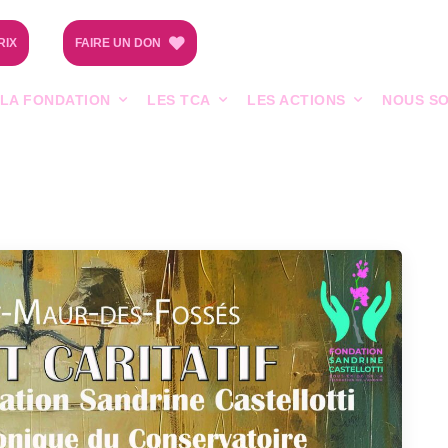
RIX
FAIRE UN DON
LA FONDATION
LES TCA
LES ACTIONS
NOUS SO