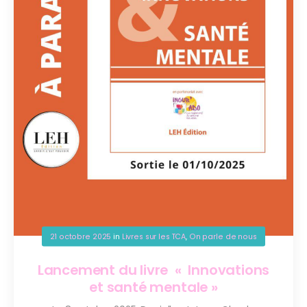
21 octobre 2025
in
Livres sur les TCA
,
On parle de nous
Lancement du livre « Innovations
et santé mentale »