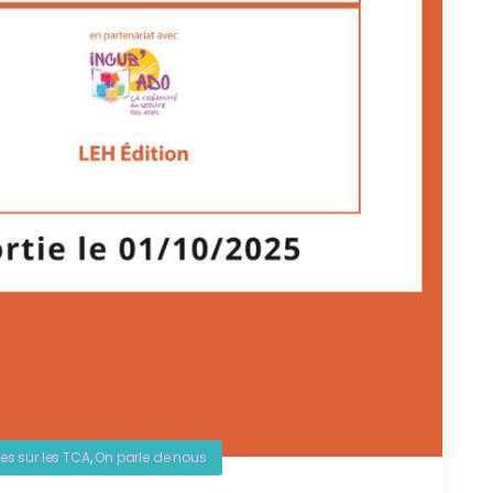
res sur les TCA
,
On parle de nous